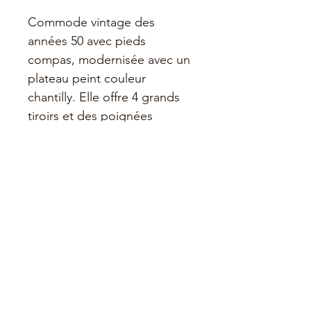
Commode vintage des 
années 50 avec pieds 
compas, modernisée avec un 
plateau peint couleur 
chantilly. Elle offre 4 grands 
tiroirs et des poignées 
dorées patinées pour une 
touche élégante.
Dimensions
H88 x L90 x P44
L'Ephémère by So'Créatives