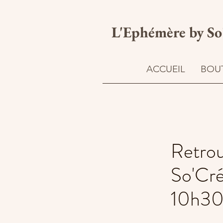
L'Ephémère b
y
So
ACCUEIL
BOU
Retrou
So'Cré
10h30