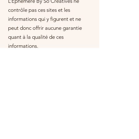
L’Ephémère By So’Créatives ne
contrôle pas ces sites et les
informations qui y figurent et ne
peut donc offrir aucune garantie
quant à la qualité de ces
informations.
L’Ephémère By So’Créatives décline
toute responsabilité pour les
dommages pouvant résulter de la
consultation des informations
présentes sur les autres sites ou
dans d'autres sources d'information
en général, et auxquelles renvoie le
portail.
Les liens hypertextes externes mis
en place dans le cadre du présent